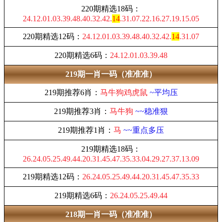
220期精选18码：
24.12.01.03.39.48.40.32.42.
14
.31.07.22.16.27.19.15.05
220期精选12码：
24.12.01.03.39.48.40.32.42.
14
.31.07
220期精选6码：
24.12.01.03.39.48
219期一肖一码（准准准）
219期推荐6肖：
马牛狗鸡虎鼠
~平均压
219期推荐3肖：
马牛狗
~~稳准狠
219期推荐1肖：
马
~~重点多压
219期精选18码：
26.24.05.25.49.44.20.31.45.47.35.33.04.29.27.37.13.09
219期精选12码：
26.24.05.25.49.44.20.31.45.47.35.33
219期精选6码：
26.24.05.25.49.44
218期一肖一码（准准准）