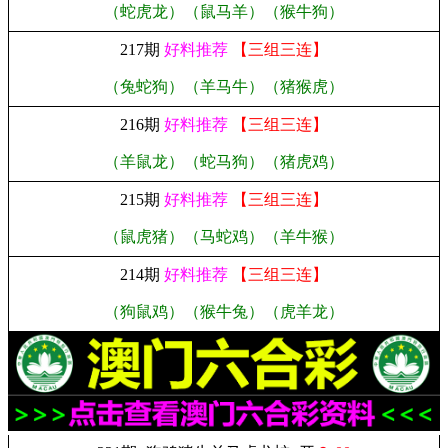
（蛇虎龙）（鼠马羊）（猴牛狗）
217期
好料推荐
【三组三连】
（兔蛇狗）（羊马牛）（猪猴虎）
216期
好料推荐
【三组三连】
（羊鼠龙）（蛇马狗）（猪虎鸡）
215期
好料推荐
【三组三连】
（鼠虎猪）（马蛇鸡）（羊牛猴）
214期
好料推荐
【三组三连】
（狗鼠鸡）（猴牛兔）（虎羊龙）