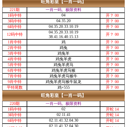
旺角彩皇【一肖一码】
221期
一肖一码。极限资料
04
1码中特
开？ 00
04.35.20
3码中特
开？ 00
04.35.20.33.10.19
6码中特
开？ 00
04.35.20.33.10.19
12码中特
开？ 00
38.41.16.40.15.13
1肖中特
鸡
开？ 00
2肖中特
鸡兔
开？ 00
3肖中特
鸡兔羊
开？ 00
4肖中特
鸡兔羊虎
开？ 00
5肖中特
鸡兔羊虎马
开？ 00
6肖中特
鸡兔羊虎马猴
开？ 00
7肖中特
鸡兔羊虎马猴牛
开？ 00
9肖中特
鸡兔羊虎马猴牛鼠龙
开？ 00
平特尾数
鸡+555
开？ 00
旺角彩皇【一肖一码】
220期
一肖一码。极限资料
02
1码中特
开蛇 14
02.11.41
3码中特
开蛇 14
02.11.41.32.04.30
6码中特
开蛇 14
02.11.41.32.04.30