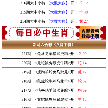
216期大中小特
【大数大数】
开：
羊 12
215期大中小特
【大数大数】
开：
羊 48
214期大中小特
【大数大数】
开：
龙 27
新马六合彩《八肖中特》
221期：<兔马龙羊猪鼠虎狗>开：
？ 00
220期：<龙蛇鼠兔猴虎牛猪>开：
蛇 14
219期：<虎狗羊蛇兔马鸡龙>开：
虎 17
218期：<鼠虎蛇牛鸡马龙羊>开：
蛇 02
217期：<猪牛鸡羊鼠猴兔蛇>开：
狗 09
216期：<龙蛇鼠狗马猪鸡猴>开：
羊 12