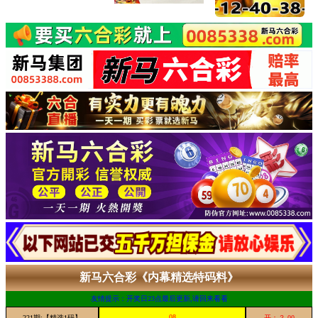
新马六合彩《内幕精选特码料》
友情提示：开奖日23点最后更新,请回来看看
08
221期:【精选1码】
开：？ 00