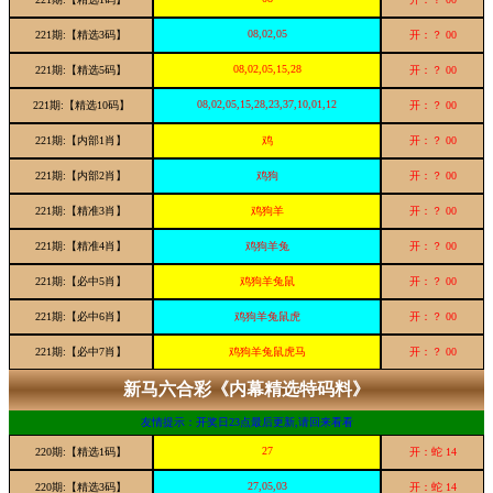
08,02,05
221期:【精选3码】
开：？ 00
08,02,05,15,28
221期:【精选5码】
开：？ 00
08,02,05,15,28,23,37,10,01,12
221期:【精选10码】
开：？ 00
221期:【内部1肖】
鸡
开：？ 00
221期:【内部2肖】
鸡狗
开：？ 00
221期:【精准3肖】
鸡狗羊
开：？ 00
221期:【精准4肖】
鸡狗羊兔
开：？ 00
221期:【必中5肖】
鸡狗羊兔鼠
开：？ 00
221期:【必中6肖】
鸡狗羊兔鼠虎
开：？ 00
221期:【必中7肖】
鸡狗羊兔鼠虎马
开：？ 00
新马六合彩《内幕精选特码料》
友情提示：开奖日23点最后更新,请回来看看
27
220期:【精选1码】
开：蛇 14
27,05,03
220期:【精选3码】
开：蛇 14