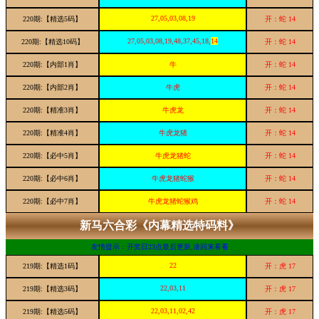
27,05,03,08,19
220期:【精选5码】
开：蛇 14
27,05,03,08,19,48,37,45,18,
14
220期:【精选10码】
开：蛇 14
220期:【内部1肖】
牛
开：蛇 14
220期:【内部2肖】
牛虎
开：蛇 14
220期:【精准3肖】
牛虎龙
开：蛇 14
220期:【精准4肖】
牛虎龙猪
开：蛇 14
220期:【必中5肖】
牛虎龙猪蛇
开：蛇 14
220期:【必中6肖】
牛虎龙猪蛇猴
开：蛇 14
220期:【必中7肖】
牛虎龙猪蛇猴鸡
开：蛇 14
新马六合彩《内幕精选特码料》
友情提示：开奖日23点最后更新,请回来看看
22
219期:【精选1码】
开：虎 17
22,03,11
219期:【精选3码】
开：虎 17
22,03,11,02,42
219期:【精选5码】
开：虎 17