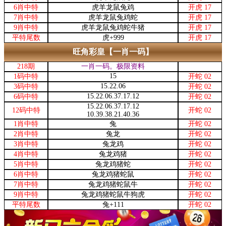
6肖中特
虎羊龙鼠兔鸡
开虎 17
7肖中特
虎羊龙鼠兔鸡蛇
开虎 17
9肖中特
虎羊龙鼠兔鸡蛇牛猪
开虎 17
平特尾数
虎+999
开虎 17
旺角彩皇【一肖一码】
218期
一肖一码。极限资料
15
1码中特
开蛇 02
15.22.06
3码中特
开蛇 02
15.22.06.37.17.12
6码中特
开蛇 02
15.22.06.37.17.12
12码中特
开蛇 02
10.39.38.21.40.36
1肖中特
兔
开蛇 02
2肖中特
兔龙
开蛇 02
3肖中特
兔龙鸡
开蛇 02
4肖中特
兔龙鸡猪
开蛇 02
5肖中特
兔龙鸡猪蛇
开蛇 02
6肖中特
兔龙鸡猪蛇鼠
开蛇 02
7肖中特
兔龙鸡猪蛇鼠牛
开蛇 02
9肖中特
兔龙鸡猪蛇鼠牛狗虎
开蛇 02
平特尾数
兔+111
开蛇 02