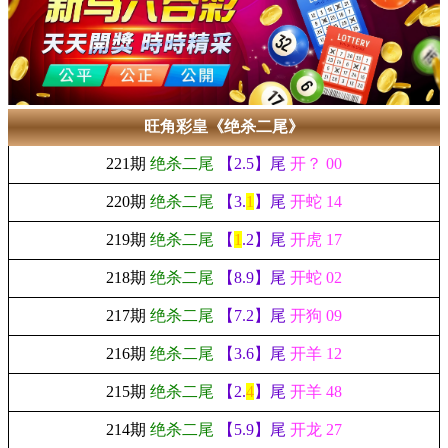
旺角彩皇《绝杀二尾》
221期
绝杀二尾
【2.5】尾
开？ 00
220期
绝杀二尾
【3.
1
】尾
开蛇 14
219期
绝杀二尾
【
1
.2】尾
开虎 17
218期
绝杀二尾
【8.9】尾
开蛇 02
217期
绝杀二尾
【7.2】尾
开狗 09
216期
绝杀二尾
【3.6】尾
开羊 12
215期
绝杀二尾
【2.
4
】尾
开羊 48
214期
绝杀二尾
【5.9】尾
开龙 27