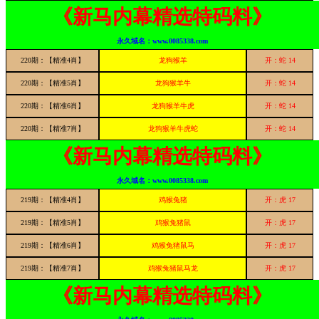
《新马内幕精选特码料》
永久域名：www.0085338.com
220期：【精准4肖】
龙狗猴羊
开：蛇 14
220期：【精准5肖】
龙狗猴羊牛
开：蛇 14
220期：【精准6肖】
龙狗猴羊牛虎
开：蛇 14
220期：【精准7肖】
龙狗猴羊牛虎蛇
开：蛇 14
《新马内幕精选特码料》
永久域名：www.0085338.com
219期：【精准4肖】
鸡猴兔猪
开：虎 17
219期：【精准5肖】
鸡猴兔猪鼠
开：虎 17
219期：【精准6肖】
鸡猴兔猪鼠马
开：虎 17
219期：【精准7肖】
鸡猴兔猪鼠马龙
开：虎 17
《新马内幕精选特码料》